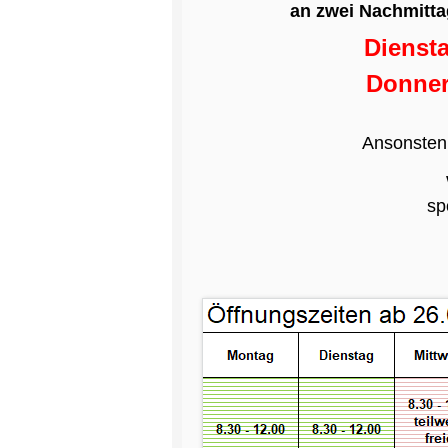
an
zwei Nachmitta
Diens
Donner
Ansonsten 
sp