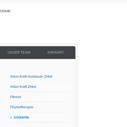
ESSUM
UNSER TEAM
ANFAHRT
milon Kraft-Ausdauer-Zirkel
milon Kraft-Zirkel
Fitness
Physiotherapie
›
Umkleide